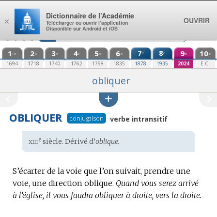
Aller au contenu
Dictionnaire de l’Académie
OUVRIR
×
Télécharger ou ouvrir l’application
Disponible sur Android et iOS
1
2
3
4
5
6
7
8
9
10
e
e
re
e
e
e
e
e
e
e
1694
1718
1740
1762
1798
1835
1878
1935
2024
E.C.
obliquer
OBLIQUER
conjugaison
verbe intransitif
xiii
e
Étymologie
siècle. Dérivé d’
oblique.
:
S’écarter de la voie que l’on suivait, prendre une
voie, une direction oblique.
Quand vous serez arrivé
à l’église, il vous faudra obliquer à droite, vers la droite.