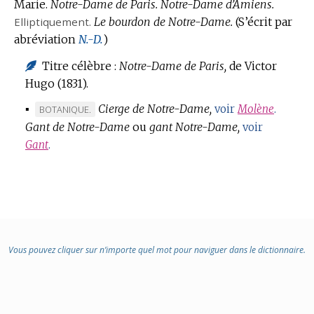
Marie.
Notre-Dame de Paris.
Notre-Dame d’Amiens.
Elliptiquement.
Le bourdon de Notre-Dame.
(S’écrit par
abréviation
N.-D.
)
Titre célèbre :
Notre-Dame de Paris,
de Victor
Hugo (1831).
▪
Cierge de Notre-Dame,
MARQUE
voir
Molène
.
BOTANIQUE.
Gant de Notre-Dame
DE
ou
gant Notre-Dame,
voir
DOMAINE
Gant
.
:
Vous pouvez cliquer sur n’importe quel mot pour naviguer dans le dictionnaire.