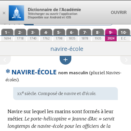
Aller au contenu
Dictionnaire de l’Académie
OUVRIR
×
Télécharger ou ouvrir l’application
Disponible sur Android et iOS
1
2
3
4
5
6
7
8
9
10
re
e
e
e
e
e
e
e
e
e
1694
1718
1740
1762
1798
1835
1878
1935
2024
E.C.
navire-école
✻
NAVIRE-ÉCOLE
nom masculin
(
pluriel
Navires-
écoles
).
xx
e
Étymologie
siècle. Composé de
navire
et d’
école.
:
Navire sur lequel les marins sont formés à leur
métier.
Le porte-hélicoptère « Jeanne d’Arc » servit
longtemps de navire-école pour les officiers de la