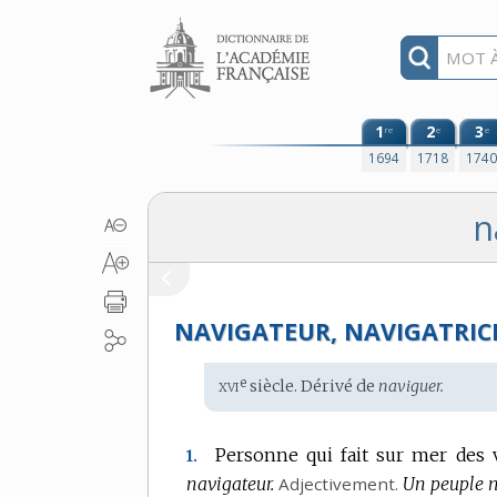
Aller au contenu
1
2
3
re
e
e
1694
1718
174
n
NAVIGATEUR, NAVIGATRIC
xvi
e
Étymologie
siècle. Dérivé de
naviguer.
:
Personne qui fait sur mer des 
1.
navigateur.
Adjectivement.
Un peuple n