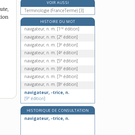
VOIR AUSSI
navire-hôpital, n. m.
ute,
Terminologie (FranceTerme) [3]
navisphère, n. f.
tion
navrance, n. f.
HISTOIRE DU MOT
re
navrant, -ante, adj.
navigateur, n. m.
[1
édition]
e
navigateur, n. m.
[2
édition]
e
navigateur, n. m.
[3
édition]
e
navigateur, n. m.
[4
édition]
e
navigateur, n. m.
[5
édition]
e
navigateur, n. m.
[6
édition]
e
navigateur, n. m.
[7
édition]
e
navigateur, n. m.
[8
édition]
navigateur, -trice, n.
e
[9
édition]
HISTORIQUE DE CONSULTATION
navigateur, -trice, n.