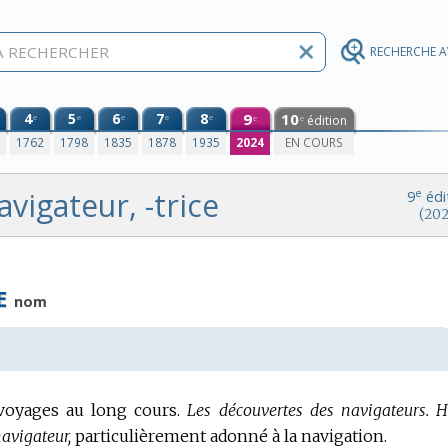
RECHERCHE 
4
5
6
7
8
9
10
e
e
e
e
e
édition
e
e
0
1762
1798
1835
1878
1935
2024
EN COURS
avigateur, -trice
e
9
édi
(202
E
nom
voyages au long cours.
Les découvertes des navigateurs.
H
avigateur,
particulièrement adonné à la navigation.