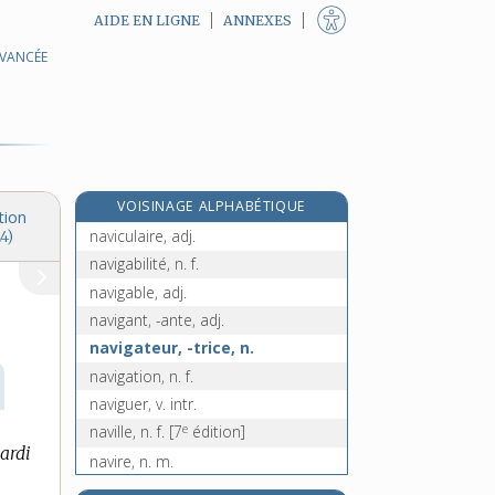
AIDE EN LIGNE
ANNEXES
AVANCÉE
re
naveau, n. m.
[1
édition]
e
navée, n. f.
[7
édition]
navet, n. m.
navette [I], n. f.
navette [II], n. f.
VOISINAGE ALPHABÉTIQUE
navicelle, n. f.
tion
naviculaire, adj.
4)
navigabilité, n. f.
navigable, adj.
navigant, -ante, adj.
navigateur, -trice, n.
navigation, n. f.
naviguer, v. intr.
e
naville, n. f.
[7
édition]
ardi
navire, n. m.
navire-école, n. m.