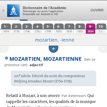
Aller au contenu
Dictionnaire de l’Académie
OUVRIR
×
Télécharger ou ouvrir l’application
Disponible sur Android et iOS
1
2
3
4
5
6
7
8
9
10
re
e
e
e
e
e
e
e
e
e
1694
1718
1740
1762
1798
1835
1878
1935
2024
E.C.
mozartien, -ienne
✻
MOZARTIEN, MOZARTIENNE
Prononciation
(
tien
se
:
prononce
cien
)
adjectif
xix
e
Étymologie
siècle. Dérivé du
nom
du compositeur
:
Wolfang Amadeus Mozart
(1756-1791).
Relatif à Mozart, à son œuvre.
Par extension.
Qui
rappelle les caractères, les qualités de la musique