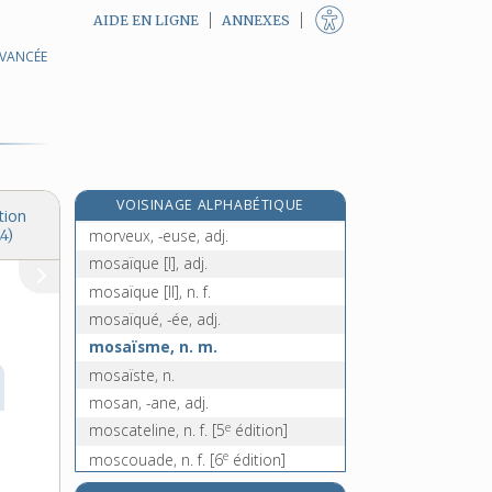
AIDE EN LIGNE
ANNEXES
AVANCÉE
morula, n. f.
morutier, -ière, adj. et n.
morvandeau, -elle, adj.
morvandiau, morvandelle, adj.
morve, n. f.
e
VOISINAGE ALPHABÉTIQUE
morveau, n. m.
[6
édition]
tion
morveux, -euse, adj.
4)
mosaïque [I], adj.
mosaïque [II], n. f.
mosaïqué, -ée, adj.
mosaïsme, n. m.
mosaïste, n.
mosan, -ane, adj.
e
moscateline, n. f.
[5
édition]
e
moscouade, n. f.
[6
édition]
moscovite, adj.