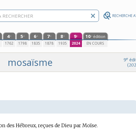
RECHERCHE 
4
5
6
7
8
9
10
édition
e
e
e
e
e
e
e
0
1762
1798
1835
1878
1935
2024
EN COURS
mosaïsme
e
9
édi
(202
igion des Hébreux, reçues de Dieu par Moïse.