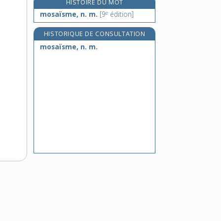
HISTOIRE DU MOT
mosellan, -ane, adj.
e
mosaïsme, n. m.
[9
édition]
mosette, n. f.
HISTORIQUE DE CONSULTATION
mosquée, n. f.
mosaïsme, n. m.
mot, n. m.