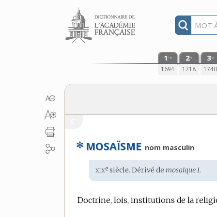
Aller au contenu
1
2
3
re
e
e
1694
1718
174
✻
MOSAÏSME
nom masculin
xix
e
Étymologie
siècle. Dérivé de
mosaïque I.
:
Doctrine, lois, institutions de la rel