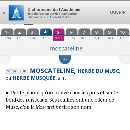
Aller au contenu
Dictionnaire de l’Académie
OUVRIR
×
Télécharger ou ouvrir l’application
Disponible sur Android et iOS
1
2
3
4
5
6
7
8
9
10
e
re
e
e
e
e
e
e
e
e
1694
1718
1740
1762
1798
1835
1878
1935
2024
E.C.
moscateline
MOSCATELINE,
HERBE DU MUSC,
e
5
ÉDITION
HERBE MUSQUÉE.
ou
s. f.
■
Petite plante qu’on trouve dans les prés et sur le
bord des ruisseaux. Ses feuilles ont une odeur de
Musc, d’où la
Moscateline
tire son nom.