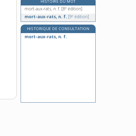
HISTOIRE DU MOT
morte-saison, n. f.
e
mort-aux-rats, n. f.
[8
édition]
e
mort-gage, n. m.
[7
édition]
e
mort-aux-rats, n. f.
[9
édition]
mortier, n. m.
HISTORIQUE DE CONSULTATION
mortifère, adj.
mort-aux-rats, n. f.