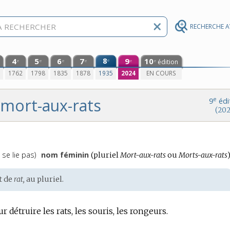
RECHERCHE 
4
5
6
7
8
9
10
e
édition
e
e
e
e
e
e
0
1762
1798
1835
1878
1935
2024
EN COURS
mort-aux-rats
e
9
édi
(202
se lie pas)
nom féminin
(
pluriel
Mort-aux-rats
ou
Morts-aux-rats
)
t de
rat,
au pluriel.
 détruire les rats, les souris, les rongeurs.