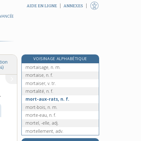
AIDE EN LIGNE
ANNEXES
AVANCÉE
morsure, n. f.
mort [I], n. f.
mort, morte [II], adj. et n.
mortadelle, n. f.
mortaillable, adj.
VOISINAGE ALPHABÉTIQUE
mortaille, n. f.
tion
mortaisage, n. m.
4)
mortaise, n. f.
mortaiser, v. tr.
mortalité, n. f.
.
mort-aux-rats, n. f.
mort-bois, n. m.
morte-eau, n. f.
mortel, -elle, adj.
mortellement, adv.
e
morte-paye, n. f.
[7
édition]