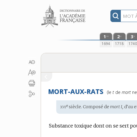
Aller au contenu
1
2
3
re
e
e
1694
1718
174
MORT-AUX-RATS
Prononciation
(le
t
de
mort
ne 
:
xvi
e
Étymologie
siècle. Composé de
mort I,
d’
au
e
:
Substance toxique dont on se sert pour