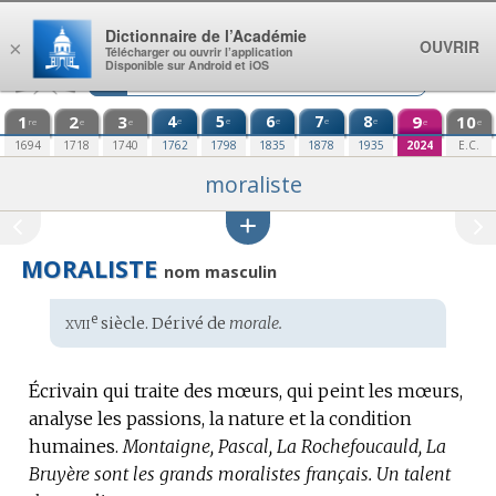
Aller au contenu
Dictionnaire de l’Académie
OUVRIR
×
Télécharger ou ouvrir l’application
Disponible sur Android et iOS
1
2
3
4
5
6
7
8
9
10
e
e
e
e
e
re
e
e
e
e
1694
1718
1740
1762
1798
1835
1878
1935
2024
E.C.
moraliste
MORALISTE
nom masculin
xvii
e
Étymologie
siècle. Dérivé de
morale.
:
Écrivain qui traite des mœurs, qui peint les mœurs,
analyse les passions, la nature et la condition
humaines.
Montaigne, Pascal, La Rochefoucauld, La
Bruyère sont les grands moralistes français.
Un talent