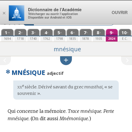
Aller au contenu
Dictionnaire de l’Académie
OUVRIR
×
Télécharger ou ouvrir l’application
Disponible sur Android et iOS
1
2
3
4
5
6
7
8
9
10
re
e
e
e
e
e
e
e
e
e
1694
1718
1740
1762
1798
1835
1878
1935
2024
E.C.
mnésique
✻
MNÉSIQUE
adjectif
xx
e
Étymologie
siècle. Dérivé savant du
grec
mnasthai,
« se
:
souvenir ».
Qui concerne la mémoire.
Trace mnésique.
Perte
mnésique.
(On dit aussi
Mnémonique.
)