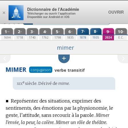
Aller au contenu
Dictionnaire de l’Académie
OUVRIR
×
Télécharger ou ouvrir l’application
Disponible sur Android et iOS
1
2
3
4
5
6
7
8
9
10
e
e
re
e
e
e
e
e
e
e
1694
1718
1740
1762
1798
1835
1878
1935
2024
E.C.
mimer
MIMER
conjugaison
verbe transitif
xix
e
Étymologie
siècle. Dérivé de
mime.
:
■
Représenter des situations, exprimer des
sentiments, des émotions par la physionomie, le
geste, l’attitude, sans recourir à la parole.
Mimer
l’envie, la peur, la colère.
Mimer un rôle de théâtre.