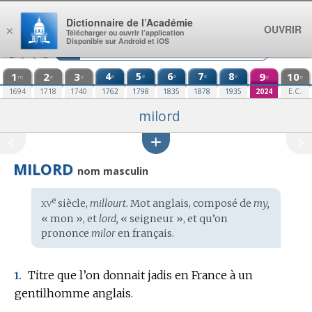
Aller au contenu
Dictionnaire de l’Académie
OUVRIR
×
Télécharger ou ouvrir l’application
Disponible sur Android et iOS
1
2
3
4
5
6
7
8
9
10
e
e
e
e
e
re
e
e
e
e
1694
1718
1740
1762
1798
1835
1878
1935
2024
E.C.
milord
MILORD
nom masculin
xv
e
Étymologie
siècle,
millourt.
Mot
anglais
, composé de
my,
:
« mon », et
lord,
« seigneur », et qu’on
prononce
milor
en
français
.
Titre que l’on donnait jadis en France à un
1.
gentilhomme anglais.