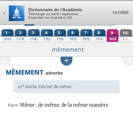
Aller au contenu
Dictionnaire de l’Académie
OUVRIR
×
Télécharger ou ouvrir l’application
Disponible sur Android et iOS
1
2
3
4
5
6
7
8
9
10
re
e
e
e
e
e
e
e
e
e
1694
1718
1740
1762
1798
1835
1878
1935
2024
E.C.
mêmement
MÊMEMENT
adverbe
xii
e
Étymologie
siècle. Dérivé de
même.
:
Rare.
Même ; de même, de la même manière.