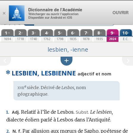
Aller au contenu
Dictionnaire de l’Académie
OUVRIR
×
Télécharger ou ouvrir l’application
Disponible sur Android et iOS
1
2
3
4
5
6
7
8
9
10
re
e
e
e
e
e
e
e
e
e
1694
1718
1740
1762
1798
1835
1878
1935
2024
E.C.
lesbien, -ienne
✻
LESBIEN, LESBIENNE
adjectif et nom
xvii
e
Étymologie
siècle. Dérivé de
Lesbos,
nom
:
géographique
.
Relatif à l’île de Lesbos.
Subst.
Le lesbien,
Adj.
1.
dialecte éolien parlé à Lesbos dans l’Antiquité.
Par allusion aux mœurs de Sapho, poétesse de
N. f.
2.