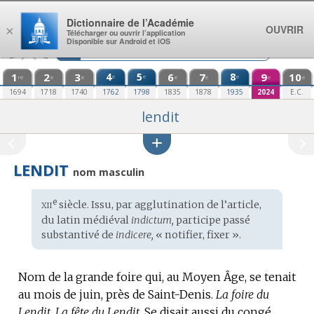
Aller au contenu
Dictionnaire de l’Académie
OUVRIR
×
Télécharger ou ouvrir l’application
Disponible sur Android et iOS
1
2
3
4
5
6
7
8
9
10
e
e
e
re
e
e
e
e
e
e
1694
1718
1740
1762
1798
1835
1878
1935
2024
E.C.
lendit
LENDIT
nom masculin
xii
e
Étymologie
siècle. Issu, par agglutination de l’article,
:
du
latin médiéval
indictum,
participe passé
substantivé de
indicere,
« notifier, fixer ».
Nom de la grande foire qui, au Moyen Âge, se tenait
au mois de juin, près de Saint-Denis.
La foire du
Lendit.
La fête du Lendit.
Se disait aussi du congé