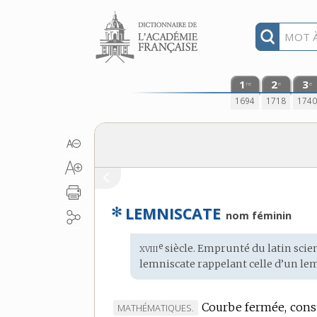
Aller au contenu
1
2
3
re
e
e
1694
1718
174
✻
LEMNISCATE
nom féminin
xviii
e
Étymologie
siècle. Emprunté du
latin scie
:
lemniscate rappelant celle d’un le
Courbe fermée, const
MARQUE
MATHÉMATIQUES.