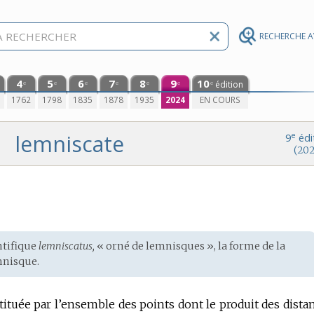
RECHERCHE 
4
5
6
7
8
9
10
édition
e
e
e
e
e
e
e
0
1762
1798
1835
1878
1935
2024
EN COURS
lemniscate
e
9
édi
(202
ntifique
lemniscatus,
« orné de lemnisques », la forme de la
mnisque.
ituée par l’ensemble des points dont le produit des dista