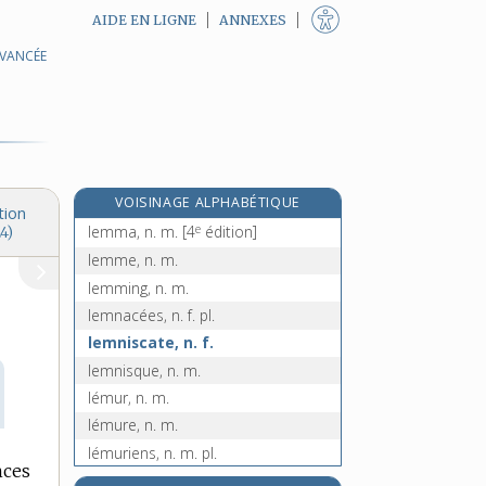
AIDE EN LIGNE
ANNEXES
AVANCÉE
légumier, -ière, adj. et n.
légumineuses, n. f. pl.
leishmanie, n. f.
leishmaniose, n. f.
leitmotiv, n. m.
VOISINAGE ALPHABÉTIQUE
le leur, la leur, adj. poss.
tion
e
lemma, n. m.
[4
édition]
4)
lemme, n. m.
lemming, n. m.
lemnacées, n. f. pl.
lemniscate, n. f.
lemnisque, n. m.
lémur, n. m.
lémure, n. m.
lémuriens, n. m. pl.
nces
lendemain, n. m.