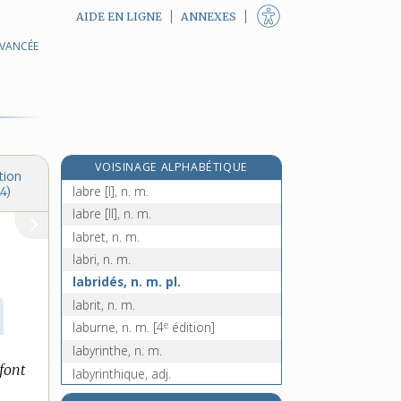
AIDE EN LIGNE
ANNEXES
AVANCÉE
labour [II], n. m.
labourable, adj.
labourage, n. m.
labourer, v. tr.
laboureur, n. m.
VOISINAGE ALPHABÉTIQUE
labrador, n. m.
tion
labre [I], n. m.
4)
labre [II], n. m.
labret, n. m.
labri, n. m.
labridés, n. m. pl.
labrit, n. m.
e
laburne, n. m.
[4
édition]
labyrinthe, n. m.
 font
labyrinthique, adj.
lac, n. m.