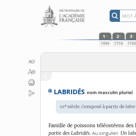
Aller au contenu
1
2
3
re
e
e
1694
1718
174
✻
LABRIDÉS
nom masculin pluriel
xx
e
Étymologie
siècle. Composé à partir de
labre 
:
Famille de poissons téléostéens des 
partie des Labridés.
Au singulier.
Un labr