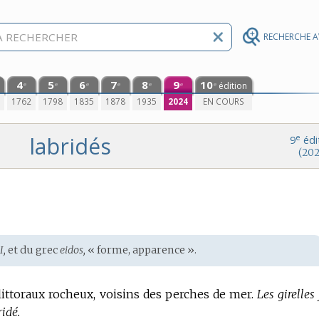
RECHERCHE 
4
5
6
7
8
9
10
édition
e
e
e
e
e
e
e
0
1762
1798
1835
1878
1935
2024
EN COURS
labridés
e
9
édi
(202
I,
et du
grec
eidos,
« forme, apparence ».
littoraux rocheux, voisins des perches de mer.
Les girelles
idé.