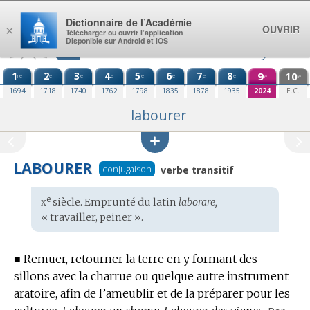
Aller au contenu
Dictionnaire de l’Académie
OUVRIR
×
Télécharger ou ouvrir l’application
Disponible sur Android et iOS
1
2
3
4
5
6
7
8
9
10
re
e
e
e
e
e
e
e
e
e
1694
1718
1740
1762
1798
1835
1878
1935
2024
E.C.
labourer
LABOURER
conjugaison
verbe transitif
x
e
Étymologie
siècle. Emprunté du
latin
laborare,
:
« travailler, peiner ».
■
Remuer, retourner la terre en y formant des
sillons avec la charrue ou quelque autre instrument
aratoire, afin de l’ameublir et de la préparer pour les