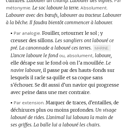
cultures.
Labourer un champ.
Labourer des vignes.
Par
métonymie.
Le soc laboure la terre.
Absolument.
Labourer avec des bœufs, labourer au tracteur.
Labourer
à la bêche.
Il faudra bientôt commencer à labourer.
▪
Par analogie.
Fouiller, retourner le sol ; y
creuser des sillons.
Les sangliers ont labouré ce
pré.
La canonnade a labouré ces terres.
MARQUE
MARINE.
L’ancre laboure le fond
ou,
absolument
,
DE
laboure,
elle dérape sur le fond où on l’a mouillée.
DOMAINE
Le
navire laboure,
il passe par des hauts-fonds sur
:
lesquels il racle sa quille et sa coque sans
s’échouer.
Se dit aussi d’un navire qui progresse
avec peine dans une mer contraire.
▪
Par extension.
Marquer de traces, d’entailles, de
déchirures plus ou moins profondes.
Un visage
labouré de rides.
L’animal lui laboura la main de
ses griffes.
La balle lui a labouré les chairs.