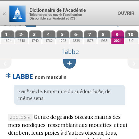
Aller au contenu
Dictionnaire de l’Académie
OUVRIR
×
Télécharger ou ouvrir l’application
Disponible sur Android et iOS
1
2
3
4
5
6
7
8
9
10
re
e
e
e
e
e
e
e
e
e
1694
1718
1740
1762
1798
1835
1878
1935
2024
E.C.
labbe
✻
LABBE
nom masculin
xviii
e
Étymologie
siècle. Emprunté du
suédois
labbe,
de
:
même sens.
Genre de grands oiseaux marins des
MARQUE
ZOOLOGIE.
mers nordiques, ressemblant aux mouettes, et qui
DE
dérobent leurs proies à d’autres oiseaux, fous,
DOMAINE