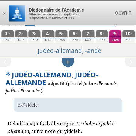
Aller au contenu
Dictionnaire de l’Académie
OUVRIR
×
Télécharger ou ouvrir l’application
Disponible sur Android et iOS
1
2
3
4
5
6
7
8
9
10
re
e
e
e
e
e
e
e
e
e
1694
1718
1740
1762
1798
1835
1878
1935
2024
E.C.
judéo-allemand, -ande
✻
JUDÉO-ALLEMAND, JUDÉO-
ALLEMANDE
adjectif
(
pluriel
Judéo-allemands,
judéo-allemandes
).
xx
e
Étymologie
siècle.
:
Relatif aux Juifs d’Allemagne.
Le dialecte judéo-
allemand,
autre nom du yiddish.