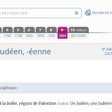
RECHERCHE 
4
5
6
7
8
9
10
édition
e
e
e
e
e
e
e
0
1762
1798
1835
1878
1935
2024
EN COURS
judéen, -éenne
e
9
édi
(202
raphique
.
 la Judée, région de Palestine.
Subst.
Un Judéen, une Judéenn