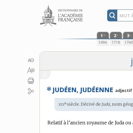
Aller au contenu
1
2
3
re
e
e
1694
1718
174
✻
JUDÉEN, JUDÉENNE
adjectif
xix
e
Étymologie
siècle. Dérivé de
Juda,
nom géog
:
Relatif à l’ancien royaume de Juda ou à