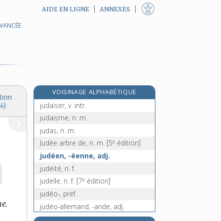
AIDE EN LIGNE
ANNEXES
AVANCÉE
jucher, v. intr.
juchoir, n. m.
judaïcité, n. f.
judaïque, adj.
judaïquement, adv.
VOISINAGE ALPHABÉTIQUE
judaïsant, -ante, adj.
tion
judaïser, v. intr.
4)
judaïsme, n. m.
judas, n. m.
e
Judée arbre de, n. m.
[5
édition]
judéen, -éenne, adj.
judéité, n. f.
e
judelle, n. f.
[7
édition]
judéo-, préf.
e.
judéo-allemand, -ande, adj.
judéo-arabe, adj.