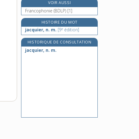
VOIR AUSSI
re
jaculer, v.
[1
édition]
Francophonie (BDLP) [1]
jade, n. m.
jadéite, n. f.
HISTOIRE DU MOT
e
jadis, adv.
jacquier, n. m.
[9
édition]
HISTORIQUE DE CONSULTATION
jacquier, n. m.