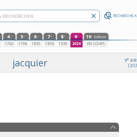
RECHERCHE 
4
5
6
7
8
9
10
édition
e
e
e
e
e
e
e
0
1762
1798
1835
1878
1935
2024
EN COURS
jacquier
e
9
édi
(202