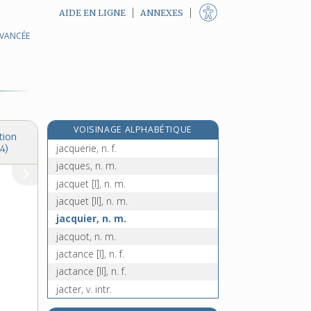
AIDE EN LIGNE
ANNEXES
AVANCÉE
jacobite [II], n. m.
jacobus, n. m.
e
jaçoit que, conj.
[3
édition]
jaconas, n. m.
jacquard, n. m.
VOISINAGE ALPHABÉTIQUE
jacqueline, n. f.
tion
jacquerie, n. f.
4)
jacques, n. m.
jacquet [I], n. m.
jacquet [II], n. m.
jacquier, n. m.
jacquot, n. m.
jactance [I], n. f.
jactance [II], n. f.
jacter, v. intr.
jaculatoire, adj.