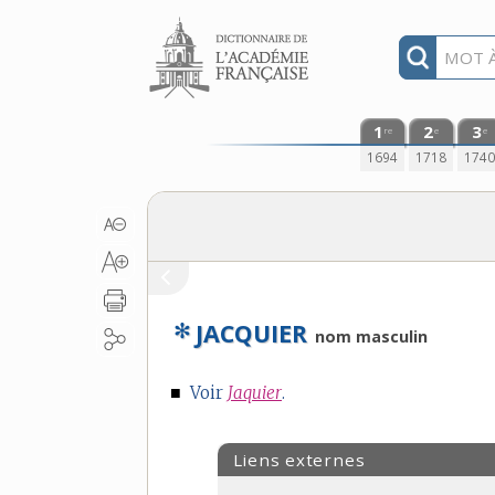
Aller au contenu
1
2
3
re
e
e
1694
1718
174
✻
JACQUIER
nom masculin
■
Voir
Jaquier
.
Liens externes