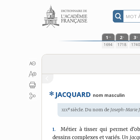
Aller au contenu
1
2
3
re
e
e
1694
1718
174
✻
JACQUARD
nom masculin
xix
e
Étymologie
siècle. Du
nom
de
Joseph-Marie 
:
Métier à tisser qui permet d’o
1.
dessins complexes et variés.
Un jacq