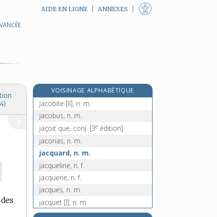
AIDE EN LIGNE
ANNEXES
AVANCÉE
jacinthe, n. f.
jackpot, n. m.
jacobée, n. f.
jacobin, -ine, n.
jacobinisme, n. m.
VOISINAGE ALPHABÉTIQUE
jacobite [I], n.
tion
jacobite [II], n. m.
4)
jacobus, n. m.
e
jaçoit que, conj.
[3
édition]
jaconas, n. m.
jacquard, n. m.
jacqueline, n. f.
jacquerie, n. f.
jacques, n. m.
 des
jacquet [I], n. m.
jacquet [II], n. m.