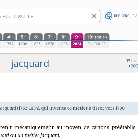
RECHERCHE 
4
5
6
7
8
9
10
édition
e
e
e
e
e
e
e
0
1762
1798
1835
1878
1935
2024
EN COURS
jacquard
e
9
édi
(202
Jacquard
(1752-1834), qui inventa ce métier à tisser vers 1780.
btenir mécaniquement, au moyen de cartons préétablis,
uard
ou
un métier Jacquard.