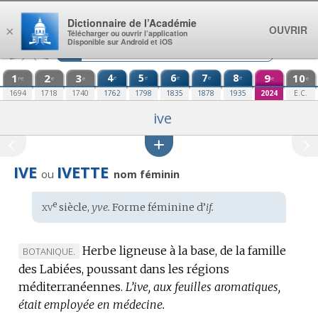
Aller au contenu
Dictionnaire de l’Académie
OUVRIR
×
Télécharger ou ouvrir l’application
Disponible sur Android et iOS
1
2
3
4
5
6
7
8
9
10
e
e
e
e
e
re
e
e
e
e
1694
1718
1740
1762
1798
1835
1878
1935
2024
E.C.
ive
IVE
IVETTE
ou
nom féminin
xv
e
Étymologie
siècle,
yve.
Forme féminine d’
if.
:
Herbe ligneuse à la base, de la famille
MARQUE
BOTANIQUE.
des Labiées, poussant dans les régions
DE
méditerranéennes.
DOMAINE
L’ive, aux feuilles aromatiques,
était employée en médecine.
: