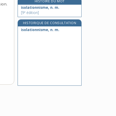
HISTOIRE DU MOT
ion.
isoleucine, n. f.
isolationnisme, n. m.
isoloir, n. m.
e
[9
édition]
isomère, adj.
HISTORIQUE DE CONSULTATION
isomérie, n. f.
isolationnisme, n. m.