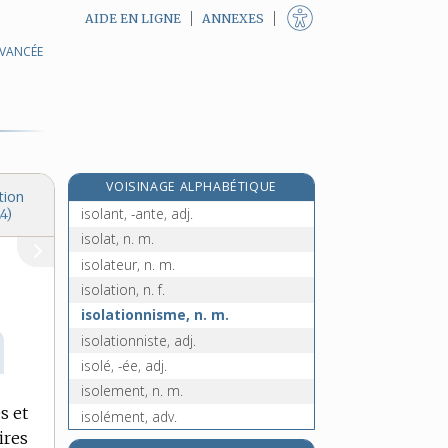
AIDE EN LIGNE
ANNEXES
AVANCÉE
isoglosse, adj.
isogone, adj.
isohyète, adj.
isohypse, adj.
iso-ionique, adj.
VOISINAGE ALPHABÉTIQUE
isolable, adj.
tion
isolant, -ante, adj.
4)
isolat, n. m.
isolateur, n. m.
isolation, n. f.
isolationnisme, n. m.
isolationniste, adj.
isolé, -ée, adj.
isolement, n. m.
s et
isolément, adv.
ires
isoler, v. tr.