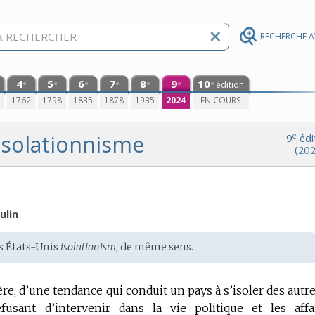
RECHERCHE 
4
5
6
7
8
9
10
édition
e
e
e
e
e
e
e
0
1762
1798
1835
1878
1935
2024
EN COURS
isolationnisme
e
9
édi
(202
ulin
s États-Unis
isolationism,
de même sens.
ère, d’une tendance qui conduit un pays à s’isoler des autre
usant d’intervenir dans la vie politique et les affa