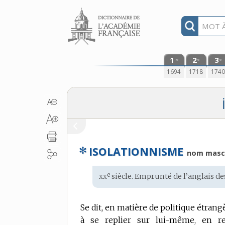
Aller au contenu
1
2
3
re
e
e
1694
1718
174
✻
ISOLATIONNISME
nom masc
xx
e
Étymologie
siècle. Emprunté de l’
anglais de
:
Se dit, en matière de politique étrang
à se replier sur lui-même, en ref