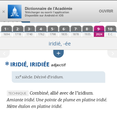
Aller au contenu
Dictionnaire de l’Académie
OUVRIR
×
Télécharger ou ouvrir l’application
Disponible sur Android et iOS
1
2
3
4
5
6
7
8
9
10
re
e
e
e
e
e
e
e
e
e
1694
1718
1740
1762
1798
1835
1878
1935
2024
E.C.
iridié, -ée
✻
IRIDIÉ, IRIDIÉE
adjectif
xx
e
Étymologie
siècle. Dérivé d’
iridium.
:
Combiné, allié avec de l’iridium.
MARQUE
TECHNIQUE.
Amiante iridié.
DE
Une pointe de plume en platine iridié.
Mètre étalon en platine iridié.
DOMAINE
: