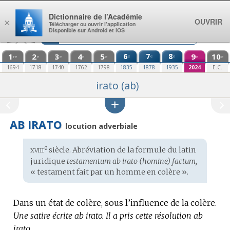
Aller au contenu
Dictionnaire de l’Académie
OUVRIR
×
Télécharger ou ouvrir l’application
Disponible sur Android et iOS
1
2
3
4
5
6
7
8
9
10
e
e
e
re
e
e
e
e
e
e
1694
1718
1740
1762
1798
1835
1878
1935
2024
E.C.
irato (ab)
AB IRATO
locution adverbiale
xviii
e
Étymologie
siècle. Abréviation de la formule du
latin
:
juridique
testamentum ab irato (homine) factum,
« testament fait par un homme en colère ».
Dans un état de colère, sous l’influence de la colère.
Une satire écrite ab irato.
Il a pris cette résolution ab
irato.