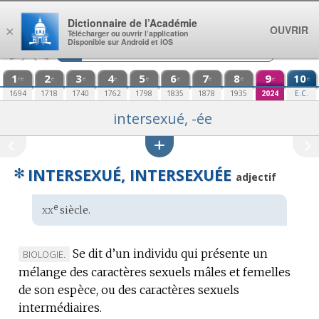
Aller au contenu
Dictionnaire de l’Académie
OUVRIR
×
Télécharger ou ouvrir l’application
Disponible sur Android et iOS
1
2
3
4
5
6
7
8
9
10
re
e
e
e
e
e
e
e
e
e
1694
1718
1740
1762
1798
1835
1878
1935
2024
E.C.
intersexué, -ée
✻
INTERSEXUÉ, INTERSEXUÉE
adjectif
xx
e
Étymologie
siècle.
:
Se dit d’un individu qui présente un
MARQUE
BIOLOGIE.
mélange des caractères sexuels mâles et femelles
DE
de son espèce, ou des caractères sexuels
DOMAINE
intermédiaires.
: