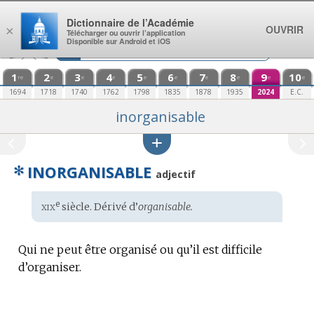
Aller au contenu
Dictionnaire de l’Académie
OUVRIR
×
Télécharger ou ouvrir l’application
Disponible sur Android et iOS
1
2
3
4
5
6
7
8
9
10
re
e
e
e
e
e
e
e
e
e
1694
1718
1740
1762
1798
1835
1878
1935
2024
E.C.
inorganisable
✻
INORGANISABLE
adjectif
xix
e
Étymologie
siècle. Dérivé d’
organisable.
:
Qui ne peut être organisé ou qu’il est difficile
d’organiser.