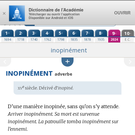
Aller au contenu
Dictionnaire de l’Académie
OUVRIR
×
Télécharger ou ouvrir l’application
Disponible sur Android et iOS
1
2
3
4
5
6
7
8
9
10
re
e
e
e
e
e
e
e
e
e
1694
1718
1740
1762
1798
1835
1878
1935
2024
E.C.
inopinément
INOPINÉMENT
adverbe
xv
e
Étymologie
siècle. Dérivé d’
inopiné.
:
D’une manière inopinée, sans qu’on s’y attende.
Arriver inopinément.
Sa mort est survenue
inopinément.
La patrouille tomba inopinément sur
l’ennemi.