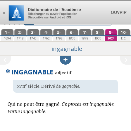
Aller au contenu
Dictionnaire de l’Académie
OUVRIR
×
Télécharger ou ouvrir l’application
Disponible sur Android et iOS
1
2
3
4
5
6
7
8
9
10
re
e
e
e
e
e
e
e
e
e
1694
1718
1740
1762
1798
1835
1878
1935
2024
E.C.
ingagnable
✻
INGAGNABLE
adjectif
xviii
e
Étymologie
siècle. Dérivé de
gagnable.
:
Qui ne peut être gagné.
Ce procès est ingagnable.
Partie ingagnable.