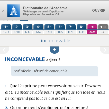
Aller au contenu
Dictionnaire de l’Académie
OUVRIR
×
Télécharger ou ouvrir l’application
Disponible sur Android et iOS
1
2
3
4
5
6
7
8
9
10
re
e
e
e
e
e
e
e
e
e
1694
1718
1740
1762
1798
1835
1878
1935
2024
E.C.
inconcevable
INCONCEVABLE
adjectif
xvi
e
Étymologie
siècle. Dérivé de
concevable.
:
Que l’esprit ne peut concevoir ou saisir.
Descartes
1.
dit Dieu inconcevable pour signifier que son idée en nous
ne comprend pas tout ce qui est en lui.
Qu’on ne peut s’expliquer, qu’on a peine à
2.