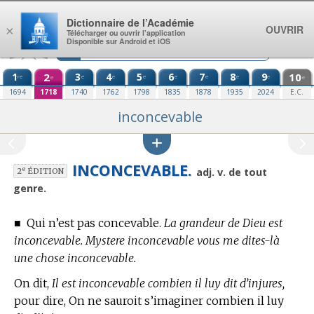
Aller au contenu
Dictionnaire de l’Académie
OUVRIR
×
Télécharger ou ouvrir l’application
Disponible sur Android et iOS
1
2
3
4
5
6
7
8
9
10
re
e
e
e
e
e
e
e
e
e
1694
1718
1740
1762
1798
1835
1878
1935
2024
E.C.
inconcevable
INCONCEVABLE.
e
adj. v. de tout
2
ÉDITION
genre.
■
Qui n’est pas concevable.
La grandeur de Dieu est
inconcevable. Mystere inconcevable vous me dites-là
une chose inconcevable.
On dit,
Il est inconcevable combien il luy dit d’injures,
pour dire, On ne sauroit s’imaginer combien il luy