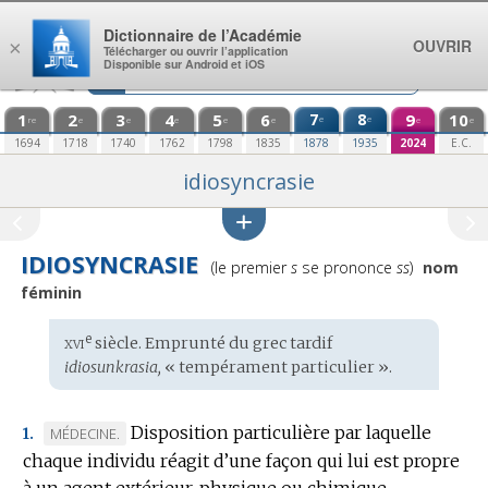
Aller au contenu
Dictionnaire de l’Académie
OUVRIR
×
Télécharger ou ouvrir l’application
Disponible sur Android et iOS
1
2
3
4
5
6
7
8
9
10
e
e
re
e
e
e
e
e
e
e
1694
1718
1740
1762
1798
1835
1878
1935
2024
E.C.
idiosyncrasie
IDIOSYNCRASIE
Prononciation
(le premier
s
se prononce
ss
)
nom
:
féminin
xvi
e
Étymologie
siècle. Emprunté du
grec tardif
:
idiosunkrasia,
« tempérament particulier ».
Disposition particulière par laquelle
MARQUE
MÉDECINE.
1.
chaque individu réagit d’une façon qui lui est propre
DE
à un agent extérieur, physique ou chimique.
DOMAINE