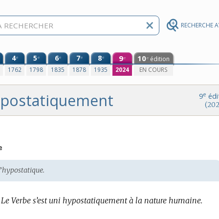
RECHERCHE 
4
5
6
7
8
9
10
e
e
e
e
e
édition
e
e
0
1762
1798
1835
1878
1935
2024
EN COURS
postatiquement
e
9
édi
(202
e
’
hypostatique.
Le Verbe s’est uni hypostatiquement à la nature humaine.