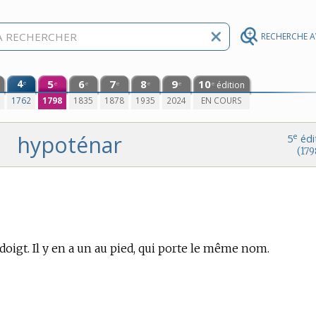
RECHERCHE 
4
5
6
7
8
9
10
e
édition
e
e
e
e
e
e
0
1762
1798
1835
1878
1935
2024
EN COURS
hypoténar
e
5
édi
(179
doigt. Il y en a un au pied, qui porte le même nom.