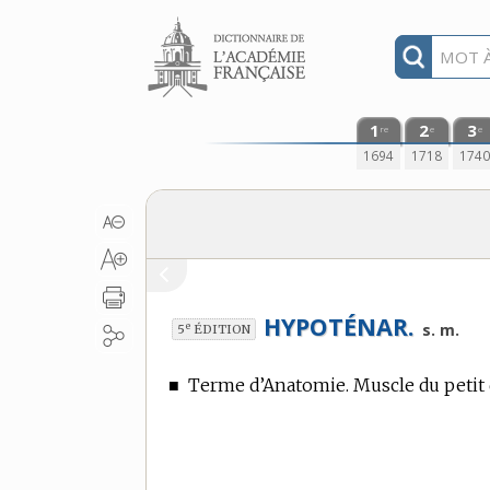
Aller au contenu
1
2
3
re
e
e
1694
1718
174
HYPOTÉNAR.
e
s. m.
5
ÉDITION
■
Terme d’Anatomie.
Muscle du petit 