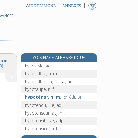
AIDE EN LIGNE
ANNEXES
AVANCÉE
hypoplasie, n. f.
hyposcenium, n. m.
hypostase, n. f.
hypostasier, v. tr.
hypostatique, adj.
VOISINAGE ALPHABÉTIQUE
hypostatiquement, adv.
tion
hypostyle, adj.
8)
hyposulfite, n. m.
hyposulfureux, -euse, adj.
hypotaupe, n. f.
e
hypoténar, n. m.
[5
édition]
hypotendu, -ue, adj.
hypotenseur, adj. m.
hypotensif, -ive, adj.
hypotension, n. f.
hypoténuse, n. f.