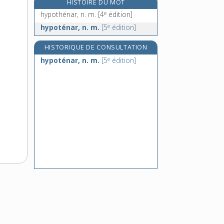
HISTOIRE DU MOT
hypothalamique, adj.
e
hypothénar, n. m.
[4
édition]
hypothalamus, n. m.
e
hypoténar, n. m.
[5
édition]
hypothécable, adj.
hypothécaire, adj.
HISTORIQUE DE CONSULTATION
e
hypoténar, n. m.
[5
édition]