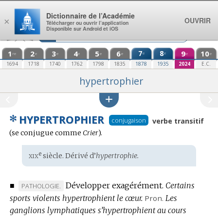
Aller au contenu
Dictionnaire de l’Académie
OUVRIR
×
Télécharger ou ouvrir l’application
Disponible sur Android et iOS
1
2
3
4
5
6
7
8
9
10
e
e
re
e
e
e
e
e
e
e
1694
1718
1740
1762
1798
1835
1878
1935
2024
E.C.
hypertrophier
✻
HYPERTROPHIER
Con
conjugaison
verbe transitif
:
(se conjugue comme
Crier
).
xix
e
Étymologie
siècle. Dérivé d’
hypertrophie.
:
■
Développer exagérément.
Certains
MARQUE
PATHOLOGIE.
sports violents hypertrophient le cœur.
DE
Pron.
Les
ganglions lymphatiques s’hypertrophient au cours
DOMAINE