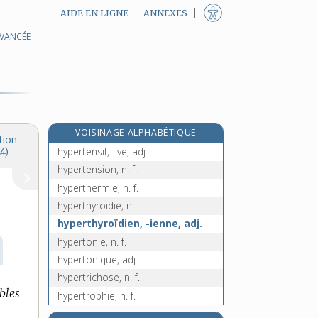
AIDE EN LIGNE
ANNEXES
AVANCÉE
hyperstatique, adj.
hypersustentateur, -trice, adj.
hypersustentation, n. f.
hypertélie, n. f.
hypertendu, -ue, adj.
VOISINAGE ALPHABÉTIQUE
hypertenseur, adj. m.
tion
hypertensif, -ive, adj.
4)
hypertension, n. f.
hyperthermie, n. f.
hyperthyroïdie, n. f.
hyperthyroïdien, -ienne, adj.
hypertonie, n. f.
hypertonique, adj.
hypertrichose, n. f.
bles
hypertrophie, n. f.
hypertrophier, v. tr.