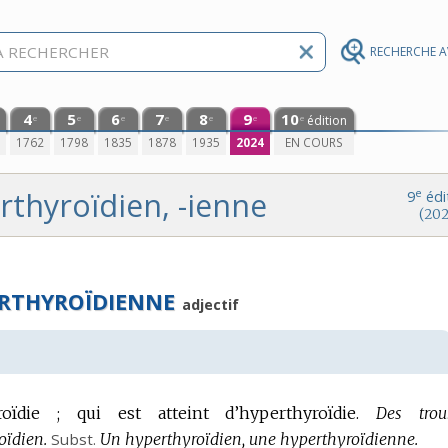
RECHERCHE 
4
5
6
7
8
9
10
édition
e
e
e
e
e
e
e
0
1762
1798
1835
1878
1935
2024
EN COURS
rthyroïdien, -ienne
e
9
édi
(202
ERTHYROÏDIENNE
adjectif
roïdie ; qui est atteint d’hyperthyroïdie.
Des trou
ïdien.
Subst.
Un hyperthyroïdien, une hyperthyroïdienne.