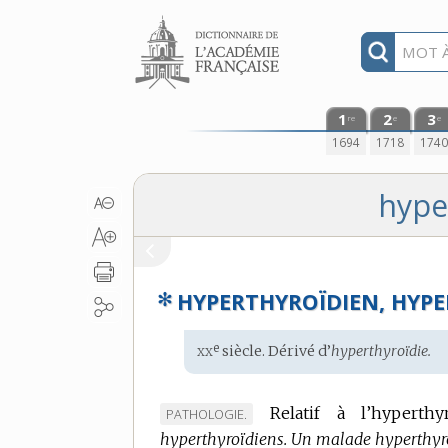
Aller au contenu
1
2
3
re
e
e
1694
1718
174
hype
✻
HYPERTHYROÏDIEN, HYP
xx
e
Étymologie
siècle. Dérivé d’
hyperthyroïdie.
:
Relatif à l’hyperthy
MARQUE
PATHOLOGIE.
hyperthyroïdiens.
DE
Un malade hyperthyro