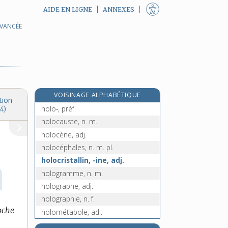
AIDE EN LIGNE
ANNEXES
AVANCÉE
hold-up, n. m. inv.
hollandais, -aise, adj.
hollande, n.
e
hollander, v. tr.
[7
édition]
hollywoodien, -ienne, adj.
VOISINAGE ALPHABÉTIQUE
holmium, n. m.
tion
holo-, préf.
4)
holocauste, n. m.
holocène, adj.
holocéphales, n. m. pl.
holocristallin, -ine, adj.
hologramme, n. m.
holographe, adj.
holographie, n. f.
oche
holométabole, adj.
holomètre, n. m.