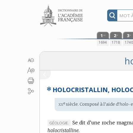
Aller au contenu
1
2
3
re
e
e
1694
1718
174
ho
✻
HOLOCRISTALLIN, HOLOC
xx
e
Étymologie
siècle. Composé à l’aide d’
holo‑
e
:
Se dit d’une roche magma
MARQUE
GÉOLOGIE.
holocristalline.
DE