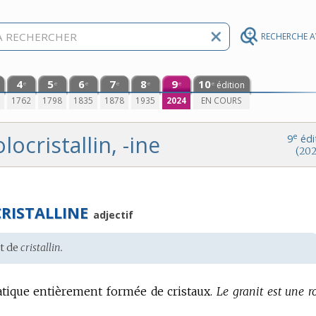
RECHERCHE 
4
5
6
7
8
9
10
édition
e
e
e
e
e
e
e
0
1762
1798
1835
1878
1935
2024
EN COURS
locristallin, -ine
e
9
édi
(202
RISTALLINE
adjectif
t de
cristallin.
tique entièrement formée de cristaux.
Le granit est une r