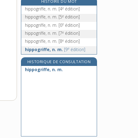
HISTOIRE DU MOT
hippophage, adj.
e
hippogriffe, n. m.
[4
édition]
hippophagie, n. f.
e
hippogriffe, n. m.
[5
édition]
hippophagique, adj.
e
hippogriffe, n. m.
[6
édition]
hippopotame, n. m.
e
hippogriffe, n. m.
[7
édition]
e
hippogriffe, n. m.
[8
édition]
e
hippogriffe, n. m.
[9
édition]
HISTORIQUE DE CONSULTATION
hippogriffe, n. m.