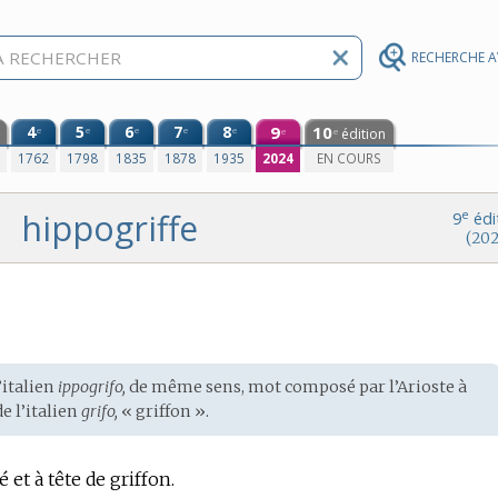
RECHERCHE 
4
5
6
7
8
9
10
e
e
e
e
e
édition
e
e
0
1762
1798
1835
1878
1935
2024
EN COURS
hippogriffe
e
9
édi
(202
’
italien
ippogrifo,
de même sens, mot composé par l’Arioste à
de l’italien
grifo,
« griffon ».
 et à tête de griffon.