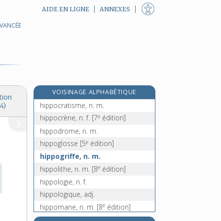
AIDE EN LIGNE
ANNEXES
AVANCÉE
hippique, adj.
hippisme, n. m.
hippocampe, n. m.
hippocastanacées, n. f. pl.
e
hippocentaure, n. m.
[7
édition]
VOISINAGE ALPHABÉTIQUE
hippocratique, adj.
tion
hippocratisme, n. m.
4)
e
hippocrène, n. f.
[7
édition]
hippodrome, n. m.
e
hippoglosse
[5
édition]
hippogriffe, n. m.
e
hippolithe, n. m.
[8
édition]
hippologie, n. f.
hippologique, adj.
e
hippomane, n. m.
[8
édition]
hippomobile, adj.