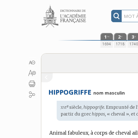
Aller au contenu
1
2
3
re
e
e
1694
1718
174
HIPPOGRIFFE
nom masculin
xvi
e
Étymologie
siècle,
hippogrife.
Emprunté de l
:
partir du
grec
hippos,
« cheval », et 
Animal fabuleux, à corps de cheval ailé