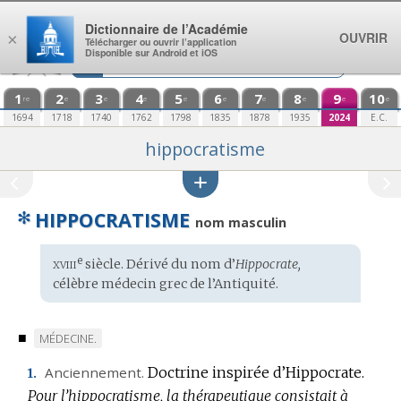
Aller au contenu
Dictionnaire de l’Académie
OUVRIR
×
Télécharger ou ouvrir l’application
Disponible sur Android et iOS
1
2
3
4
5
6
7
8
9
10
re
e
e
e
e
e
e
e
e
e
1694
1718
1740
1762
1798
1835
1878
1935
2024
E.C.
hippocratisme
✻
HIPPOCRATISME
nom masculin
xviii
e
Étymologie
siècle. Dérivé du nom d’
Hippocrate,
:
célèbre
médecin grec
de l’Antiquité.
■
MARQUE
MÉDECINE.
DE
Anciennement.
Doctrine inspirée d’Hippocrate.
1.
DOMAINE
Pour l’hippocratisme, la thérapeutique consistait à