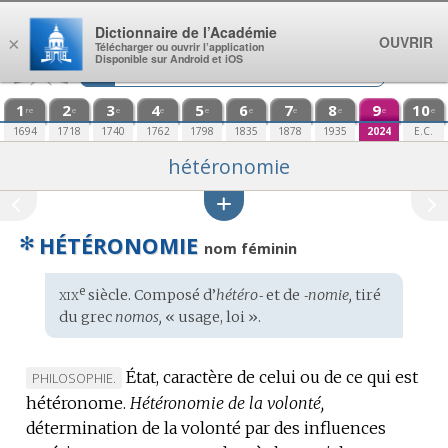
Aller au contenu
Dictionnaire de l’Académie
OUVRIR
×
Télécharger ou ouvrir l’application
Disponible sur Android et iOS
1
2
3
4
5
6
7
8
9
10
re
e
e
e
e
e
e
e
e
e
1694
1718
1740
1762
1798
1835
1878
1935
2024
E.C.
hétéronomie
✻
HÉTÉRONOMIE
nom féminin
xix
e
Étymologie
siècle. Composé d’
hétéro‑
et de
‑nomie,
tiré
:
du
grec
nomos,
« usage, loi ».
État, caractère de celui ou de ce qui est
MARQUE
PHILOSOPHIE.
hétéronome.
DE
Hétéronomie de la volonté,
détermination de la volonté par des influences
DOMAINE