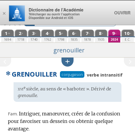
Aller au contenu
Dictionnaire de l’Académie
OUVRIR
×
Télécharger ou ouvrir l’application
Disponible sur Android et iOS
1
2
3
4
5
6
7
8
9
10
re
e
e
e
e
e
e
e
e
e
1694
1718
1740
1762
1798
1835
1878
1935
2024
E.C.
grenouiller
✻
GRENOUILLER
conjugaison
verbe intransitif
xvi
e
Étymologie
siècle, au sens de « barboter ». Dérivé de
:
grenouille.
Fam.
Intriguer, manœuvrer, créer de la confusion
pour favoriser un dessein ou obtenir quelque
avantage.