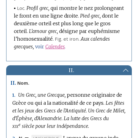
▪
Loc.
Profil grec,
qui montre le nez prolongeant
le front en une ligne droite.
Pied grec,
dont le
deuxième orteil est plus long que le gros
orteil.
L’amour grec,
désigne par euphémisme
l’homosexualité.
Fig.
et
iron.
Aux calendes
grecques,
voir
Calendes
.
II.
II.
Nom.
Un Grec, une Grecque,
personne originaire de
1.
Grèce ou qui a la nationalité de ce pays.
Les fêtes
et les jeux des Grecs de l’Antiquité.
Un Grec de Milet,
d’Éphèse, d’Alexandrie.
La lutte des Grecs du
e
xix
siècle pour leur indépendance.
Langue du groupe indo-
MARQUE