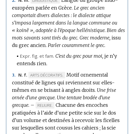
N. m.
LINGUISTIQUE.
2.
européen parlée en Grèce.
DE
Le grec ancien
comportait divers dialectes : le dialecte attique
DOMAINE
s’imposa largement dans la langue commune ou
:
« koinê », adoptée à l’époque hellénistique.
Bien des
mots savants sont tirés du grec.
Grec moderne,
issu
du grec ancien.
Parler couramment le grec.
▪
Expr.
fig.
et
fam.
C’est du grec pour moi,
je n’y
entends rien.
Motif ornemental
N. f.
MARQUE
ARTS DÉCORATIFS.
3.
constitué de lignes qui reviennent sur elles-
DE
mêmes en se brisant à angles droits.
DOMAINE
Une frise
ornée d’une grecque.
:
Une tenture brodée d’une
grecque.
–
Chacune des encoches
MARQUE
RELIURE.
pratiquées à l’aide d’une petite scie sur le dos
DE
d’un volume et destinées à recevoir les ficelles
DOMAINE
sur lesquelles sont cousus les cahiers ; la scie
: