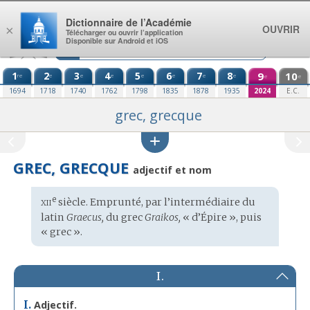
Aller au contenu
Dictionnaire de l’Académie
OUVRIR
×
Télécharger ou ouvrir l’application
Disponible sur Android et iOS
1
2
3
4
5
6
7
8
9
10
re
e
e
e
e
e
e
e
e
e
1694
1718
1740
1762
1798
1835
1878
1935
2024
E.C.
grec, grecque
GREC, GRECQUE
adjectif et nom
xii
e
Étymologie
siècle. Emprunté, par l’intermédiaire du
:
latin
Graecus,
du
grec
Graikos,
« d’Épire », puis
« grec ».
I.
I.
Adjectif.