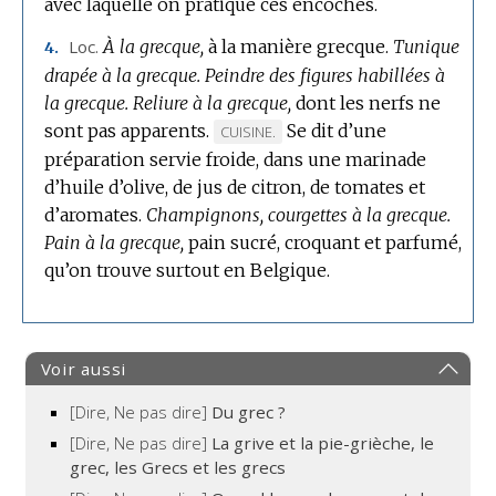
avec laquelle on pratique ces encoches.
Loc.
À la grecque,
à la manière grecque.
Tunique
4.
drapée à la grecque.
Peindre des figures habillées à
la grecque.
Reliure à la grecque,
dont les nerfs ne
sont pas apparents.
Se dit d’une
MARQUE
CUISINE.
préparation servie froide, dans une marinade
DE
d’huile d’olive, de jus de citron, de tomates et
DOMAINE
d’aromates.
Champignons, courgettes à la grecque.
:
Pain à la grecque,
pain sucré, croquant et parfumé,
qu’on trouve surtout en Belgique.
Voir aussi
[Dire, Ne pas dire]
Du grec ?
[Dire, Ne pas dire]
La grive et la pie-grièche, le
grec, les Grecs et les grecs