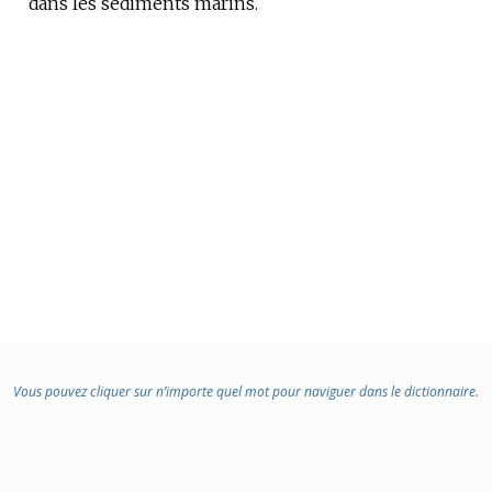
dans les sédiments marins.
DOMAINE
:
Vous pouvez cliquer sur n’importe quel mot pour naviguer dans le dictionnaire.