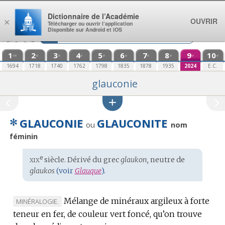
Aller au contenu
Dictionnaire de l’Académie
OUVRIR
×
Télécharger ou ouvrir l’application
Disponible sur Android et iOS
1
2
3
4
5
6
7
8
9
10
re
e
e
e
e
e
e
e
e
e
1694
1718
1740
1762
1798
1835
1878
1935
2024
E.C.
glauconie
✻
GLAUCONIE
GLAUCONITE
ou
nom
féminin
xix
e
Étymologie
siècle. Dérivé du
grec
glaukon,
neutre de
:
glaukos
(voir
Glauque
).
Mélange de minéraux argileux à forte
MARQUE
MINÉRALOGIE.
teneur en fer, de couleur vert foncé, qu’on trouve
DE