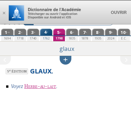
Aller au contenu
Dictionnaire de l’Académie
OUVRIR
×
Télécharger ou ouvrir l’application
Disponible sur Android et iOS
1
2
3
4
5
6
7
8
9
10
e
re
e
e
e
e
e
e
e
e
1694
1718
1740
1762
1798
1835
1878
1935
2024
E.C.
glaux
GLAUX.
e
5
ÉDITION
■
Herbe-au-lait
.
Voyez