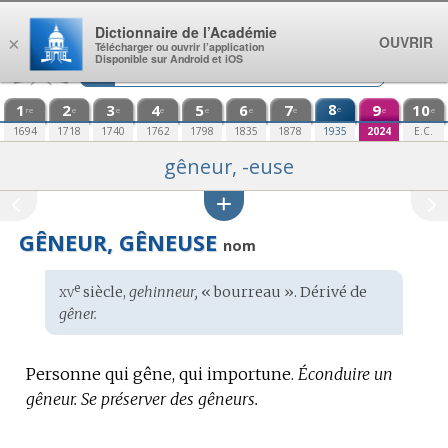
Aller au contenu
Dictionnaire de l’Académie
OUVRIR
×
Télécharger ou ouvrir l’application
Disponible sur Android et iOS
1
2
3
4
5
6
7
8
9
10
e
re
e
e
e
e
e
e
e
e
1694
1718
1740
1762
1798
1835
1878
1935
2024
E.C.
gêneur, -euse
GÊNEUR, GÊNEUSE
nom
xv
e
Étymologie
siècle,
gehinneur,
« bourreau ». Dérivé de
:
gêner.
Personne qui gêne, qui importune.
Éconduire un
gêneur.
Se préserver des gêneurs.