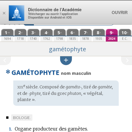
Aller au contenu
Dictionnaire de l’Académie
OUVRIR
×
Télécharger ou ouvrir l’application
Disponible sur Android et iOS
1
2
3
4
5
6
7
8
9
10
re
e
e
e
e
e
e
e
e
e
1694
1718
1740
1762
1798
1835
1878
1935
2024
E.C.
gamétophyte
✻
GAMÉTOPHYTE
nom masculin
xix
e
Étymologie
siècle. Composé de
gaméto‑,
tiré de
gamète,
:
et de
‑phyte,
tiré du
grec
phuton,
« végétal,
plante ».
■
MARQUE
BIOLOGIE.
DE
Organe producteur des gamètes.
1.
DOMAINE