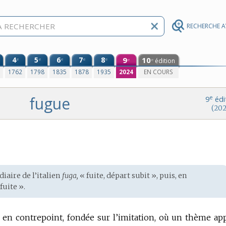
RECHERCHE 
4
5
6
7
8
9
10
e
e
e
e
e
édition
e
e
0
1762
1798
1835
1878
1935
2024
EN COURS
fugue
e
9
édi
(202
iaire de l’
italien
fuga,
« fuite, départ subit », puis, en
fuite ».
en contrepoint, fondée sur l’imitation, où un thème ap