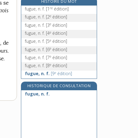
HISTOIRE DU MOT
s se
fuite, n. f.
re
fugue, n. f.
[1
édition]
rois
fulgore, n. m.
e
fugue, n. f.
[2
édition]
fulgurance, n. f.
e
fugue, n. f.
[3
édition]
fulgurant, -ante, adj.
e
fugue, n. f.
[4
édition]
e
fugue, n. f.
[5
édition]
, de
e
fugue, n. f.
[6
édition]
urs.
e
fugue, n. f.
[7
édition]
e.
e
fugue, n. f.
[8
édition]
e
fugue, n. f.
[9
édition]
HISTORIQUE DE CONSULTATION
fugue, n. f.