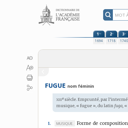
Aller au contenu
1
2
3
re
e
e
1694
1718
174
FUGUE
nom féminin
xiii
e
Étymologie
siècle. Emprunté, par l’interméd
:
musique, « fugue », du
latin
fuga,
« 
Forme de composition 
MARQUE
MUSIQUE.
1.