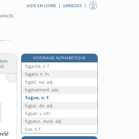
AIDE EN LIGNE
ANNEXES
AVANCÉE
e
fuchsiné, ée, adj.
[8
édition]
fucus, n. m.
fuégien, -ienne, adj.
fuel, n. m.
fugace, adj.
VOISINAGE ALPHABÉTIQUE
fugacement, adv.
tion
fugacité, n. f.
4)
fugato, n. m.
fugitif, -ive, adj.
fugitivement, adv.
fugue, n. f.
fugué, -ée, adj.
fuguer, v. intr.
fugueur, -euse, adj.
fuie, n. f.
pelé
fuir, v. intr. et tr.