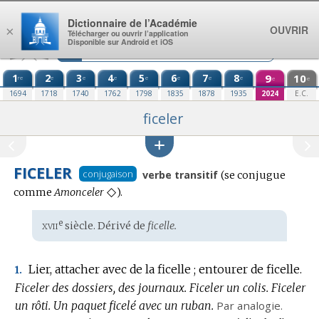
Aller au contenu
Dictionnaire de l’Académie
OUVRIR
×
Télécharger ou ouvrir l’application
Disponible sur Android et iOS
1
2
3
4
5
6
7
8
9
10
re
e
e
e
e
e
e
e
e
e
1694
1718
1740
1762
1798
1835
1878
1935
2024
E.C.
ficeler
FICELER
Conjugaison
conjugaison
verbe transitif
(se conjugue
:
◇
comme
Amonceler
).
xvii
e
Étymologie
siècle. Dérivé de
ficelle.
:
Lier, attacher avec de la ficelle ; entourer de ficelle.
1.
Ficeler des dossiers, des journaux.
Ficeler un colis.
Ficeler
un rôti.
Un paquet ficelé avec un ruban.
Par analogie.