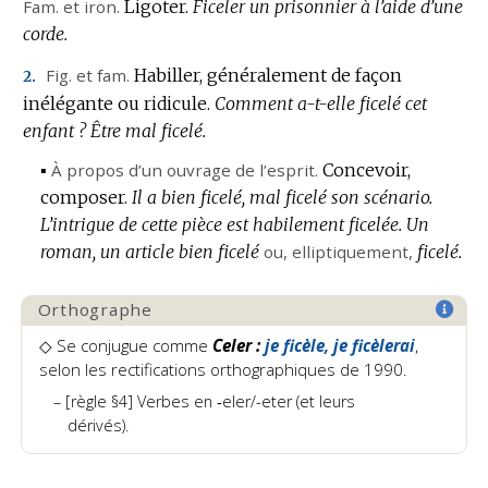
Fam.
et
iron.
Ligoter.
Ficeler un prisonnier à l’aide d’une
corde.
Fig.
et
fam.
Habiller, généralement de façon
2.
inélégante ou ridicule.
Comment a-t-elle ficelé cet
enfant ?
Être mal ficelé.
▪
À propos d’un ouvrage de l’esprit.
Concevoir,
composer.
Il a bien ficelé, mal ficelé son scénario.
L’intrigue de cette pièce est habilement ficelée.
Un
roman, un article bien ficelé
ou,
elliptiquement
,
ficelé.
Orthographe
◇
Se conjugue comme
Celer :
je ficèle, je ficèlerai
,
selon les rectifications orthographiques de 1990.
[règle §4] Verbes en ‑eler/-eter (et leurs
dérivés).